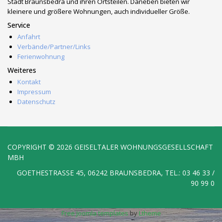
Stadt Braunsbedra und ihren Ortsteilen. Daneben bieten wir
kleinere und größere Wohnungen, auch individueller Größe.
Service
Anfahrt
Verbände/Partner/Links
Ferienwohnung
Weiteres
Kontakt
Impressum
Datenschutz
COPYRIGHT © 2026 GEISELTALER WOHNUNGSGESELLSCHAFT
MBH
GOETHESTRASSE 45, 06242 BRAUNSBEDRA, TEL.: 03 46 33 / 9
0 99 0
Free Joomla templates
by
Ltheme